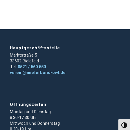
Hauptgeschäftsstelle
Marktstraße 5
33602 Bielefeld
Tel.
0521 / 560 550
verein@mieterbund-owl.de
Öffnungszeiten
Montag und Dienstag
8.30-17.30 Uhr
Mittwoch und Donnerstag
Umsch
8.30-19 Uhr