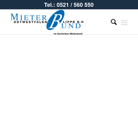
Tel.: 0521 / 560 550
OWL
REGIONAL –
Zeitschrift
des