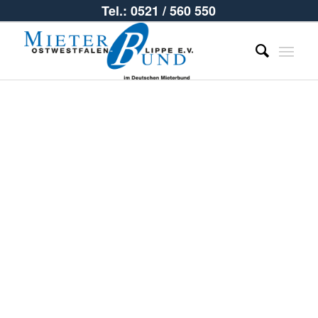
Tel.: 0521 / 560 550
OWL
Regional –
Magazin des
Mieterbundes