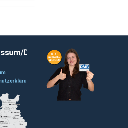
essum/Datenschutz
um
hutzerklärung