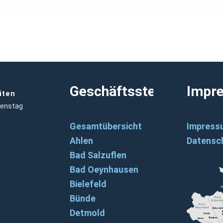
Geschäftsstellen
Impr
iten
ienstag
Gesamtübersicht
Impress
Ahlen
Datensc
Bad Salzuflen
Bad Oeynhausen
Bielefeld
Bünde
Detmold