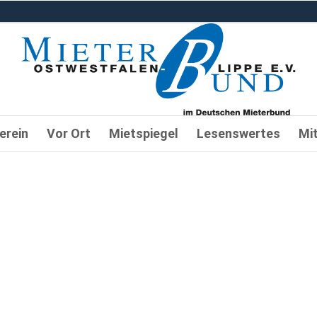
erein
Vor Ort
Mietspiegel
Lesenswertes
Mi
 Regional, Aus
5/2023