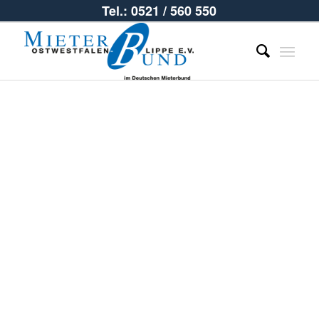
Tel.: 0521 / 560 550
OWL
Regional –
Magazin des
Mieterbundes