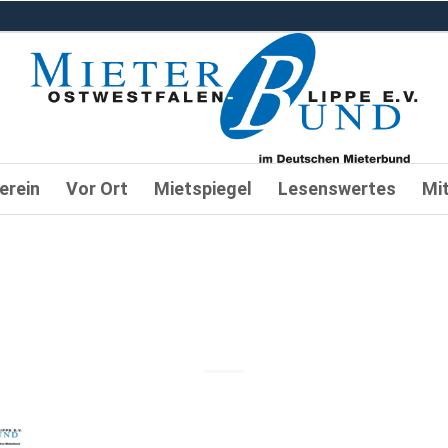
erein
Vor Ort
Mietspiegel
Lesenswertes
Mi
latt_zur_recht