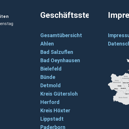
Geschäftsstellen
Impr
iten
ienstag
Gesamtübersicht
Impress
Ahlen
Datensc
Bad Salzuflen
Bad Oeynhausen
Bielefeld
Bünde
Detmold
Kreis Gütersloh
Herford
Kreis Höxter
Lippstadt
Paderborn