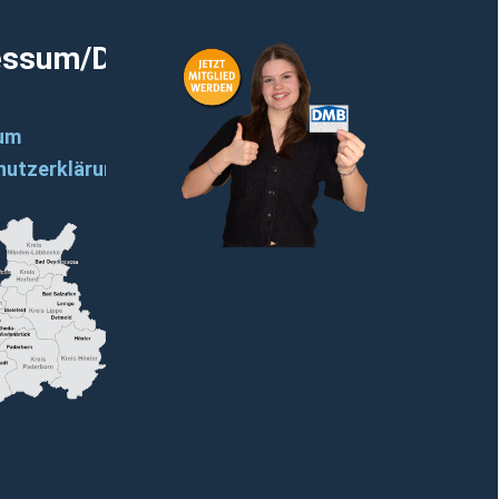
essum/Datenschutz
um
hutzerklärung