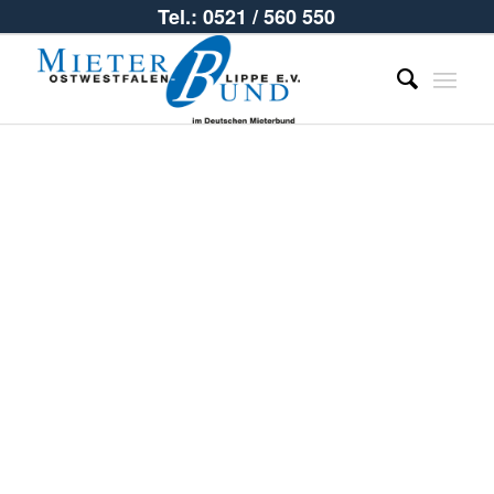
Tel.: 0521 / 560 550
Satzung des
Mieterbundes
OWL e.V. –
Stand: