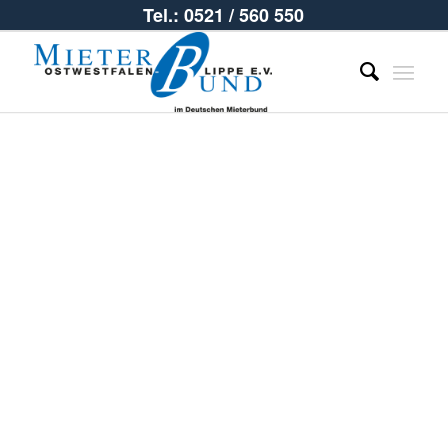
Tel.: 0521 / 560 550
OWL
Regional –
Magazin des
Mieterbundes