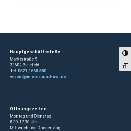
Hauptgeschäftsstelle
Umsch
Marktstraße 5
33602 Bielefeld
Schri
Tel.
0521 / 560 550
verein@mieterbund-owl.de
Öffnungszeiten
Montag und Dienstag
8.30-17.30 Uhr
Mittwoch und Donnerstag