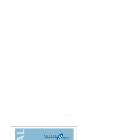
OWL/Lippe
e.V. –
Ausgabe
3/2024