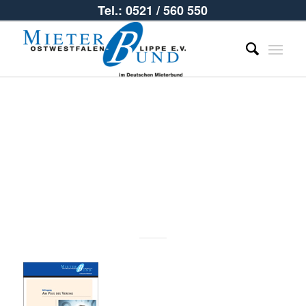
Tel.: 0521 / 560 550
MZ_OWL_3-
2015.qxp