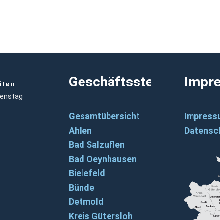
Geschäftsstellen
Impr
iten
ienstag
Gesamtübersicht
Impress
Ahlen
Datensc
Bad Salzuflen
Bad Oeynhausen
Bielefeld
Bünde
Detmold
Kreis Gütersloh