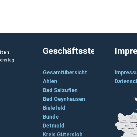
Geschäftsstellen
Impr
iten
ienstag
Gesamtübersicht
Impress
Ahlen
Datensc
Bad Salzuflen
Bad Oeynhausen
Bielefeld
Bünde
Detmold
Kreis Gütersloh